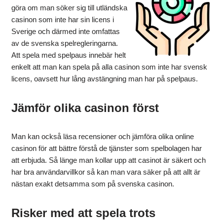
göra om man söker sig till utländska
casinon som inte har sin licens i
Sverige och därmed inte omfattas
av de svenska spelregleringarna.
Att spela med spelpaus innebär helt
enkelt att man kan spela på alla casinon som inte har svensk
licens, oavsett hur lång avstängning man har på spelpaus.
Jämför olika casinon först
Man kan också läsa recensioner och jämföra olika online
casinon för att bättre förstå de tjänster som spelbolagen har
att erbjuda. Så länge man kollar upp att casinot är säkert och
har bra användarvillkor så kan man vara säker på att allt är
nästan exakt detsamma som på svenska casinon.
Risker med att spela trots