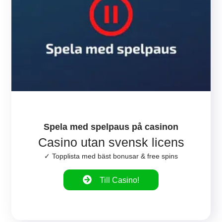
Spela med spelpaus på casinon
Casino utan svensk licens
✓ Topplista med bäst bonusar & free spins
Till Casino!