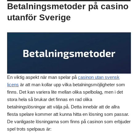
Betalningsmetoder på casino
utanför Sverige
En viktig aspekt när man spelar på
casinon utan svensk
licens
är att man kollar upp vilka betalningsmöjligheter som
finns. Det kan variera lite mellan olika spelbolag, men i det
stora hela så brukar det finnas en rad olika
betalningslösningar att välja på. Detta innebär att de allra
flesta spelare kommer att kunna hitta en lösning som passar.
De vanligaste lösningarna som finns på casinon som erbjuder
spel trots spelpaus är: