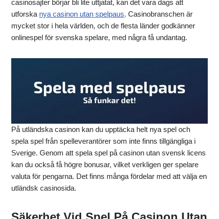
casinosajter börjar bli lite uttjatat, kan det vara dags att
utforska
nya casinon utan spelpaus
. Casinobranschen är
mycket stor i hela världen, och de flesta länder godkänner
onlinespel för svenska spelare, med några få undantag.
På utländska casinon kan du upptäcka helt nya spel och
spela spel från spelleverantörer som inte finns tillgängliga i
Sverige. Genom att spela spel på casinon utan svensk licens
kan du också få högre bonusar, vilket verkligen ger spelare
valuta för pengarna. Det finns många fördelar med att välja en
utländsk casinosida.
Säkerhet Vid Spel På Casinon Utan